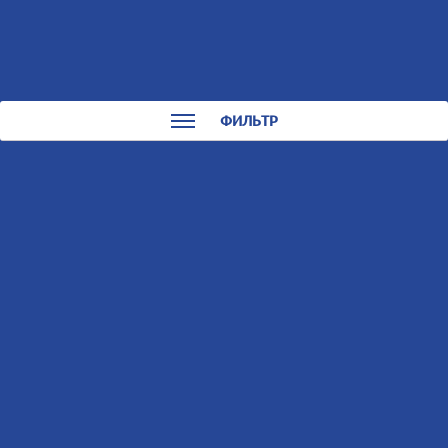
0
0
КАТАЛОГ
ФИЛЬТР
Запчасти для
квадроциклов,
мотоциклов, снегоходов
и лодочных моторов
YAMAHA
Сортировать:
По названию
По цене