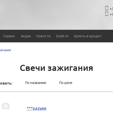
+7
+7
Сервис
Акции
Новости
trade-in
Купить в кредит
жигания
Свечи зажигания
овать:
По названию
По цене
***разъем