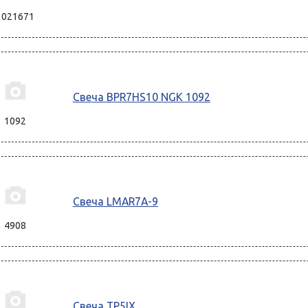
3021671
Свеча BPR7HS10 NGK 1092
1092
Свеча LMAR7A-9
4908
Свеча TP5IX