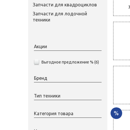
Запчасти для квадроциклов
Запчасти для лодочной
техники
Акции
Выгодное предложение % (
6
)
Бренд
NGK (
60
)
Тип техники
Снегоход (
59
)
%
Категория товара
Квадроцикл (
1
)
Свечи зажигания (
59
)