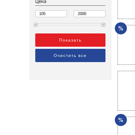
Цена
%
%