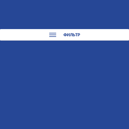
0
0
КАТАЛОГ
ФИЛЬТР
Внешний вид
Сортировать:
По названию
По цене
%
110650787
Заглущка крепежного болта, пластик