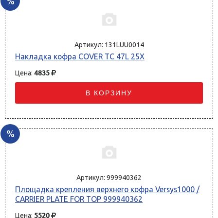
%
131LUU0014
Накладка кофра COVER TC 47L 25X
Цена:
4835
В КОРЗИНУ
%
999940362
Площадка крепления верхнего кофра Versys1000 /
CARRIER PLATE FOR TOP 999940362
Цена:
5520